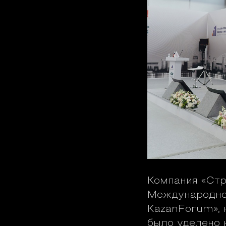
Компания «Стр
Международно
KazanForum», 
было уделено 