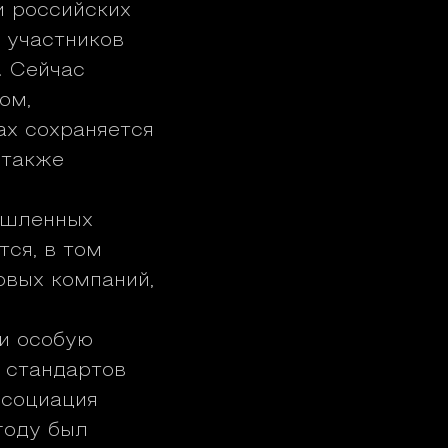
и российских
 участников
. Сейчас
ом,
ах сохраняется
 также
ышленных
ся, в том
овых компаний,
зи особую
 стандартов
ссоциация
году был