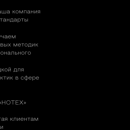
ша компания
стандарты
учаем
овых методик
ионального
кой для
ктик в сфере
 «НОТЕХ»
гая клиентам
и