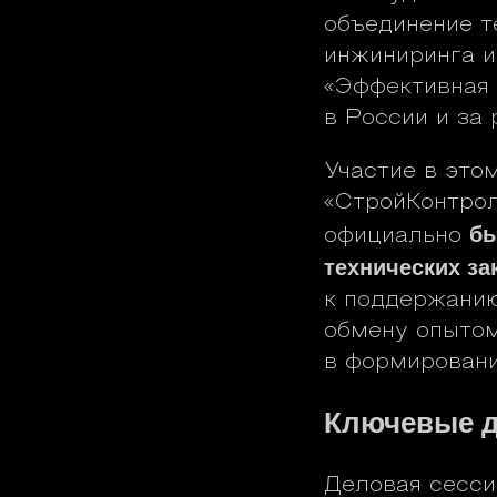
объединение т
инжиниринга и
«Эффективная 
в России и за
Участие в это
«СтройКонтрол
бы
официально
технических за
к поддержанию
обмену опытом
в формировани
Ключевые д
Деловая сесси