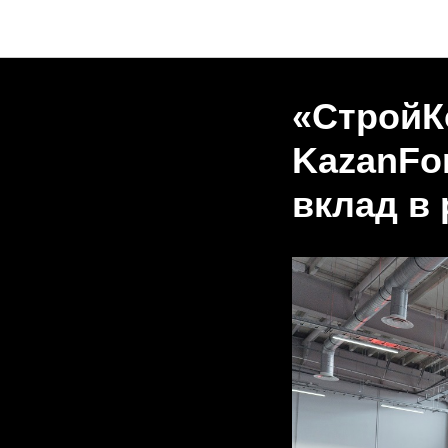
«СтройК
KazanFo
вклад в 