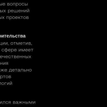
ные вопросы
ных решений
ых проектов
оительства
ии, отметив,
 сфере имеет
течественных
ения
кже детально
артов
логий
лился важными