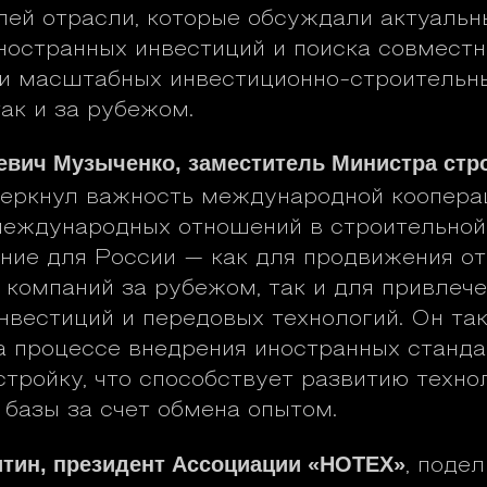
лей отрасли, которые обсуждали актуаль
ностранных инвестиций и поиска совмест
и масштабных инвестиционно-строительн
так и за рубежом.
евич Музыченко, заместитель Министра стр
черкнул важность международной кооперац
международных отношений в строительной
ние для России — как для продвижения о
 компаний за рубежом, так и для привлеч
нвестиций и передовых технологий. Он та
а процессе внедрения иностранных станд
стройку, что способствует развитию техно
 базы за счет обмена опытом.
итин, президент Ассоциации «НОТЕХ»
, поде