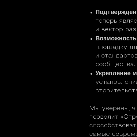
Подтверждени
теперь явля
и вектор раз
Возможность
площадку дл
и стандарто
сообщества.
Укрепление 
установлени
строительств
Мы уверены, ч
позволит «Ст
способствоват
самые соврем