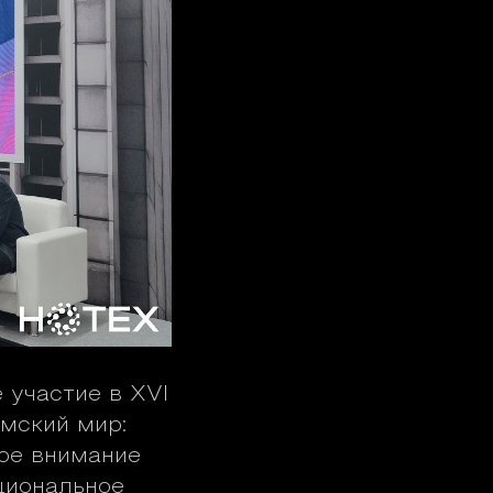
 участие в XVI
мский мир:
бое внимание
циональное