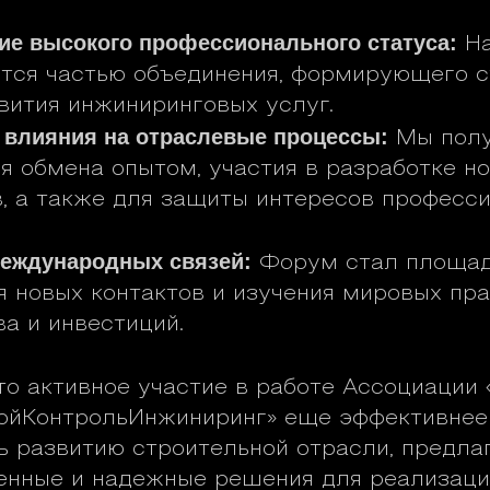
е высокого профессионального статуса:
На
ется частью объединения, формирующего 
вития инжиниринговых услуг.
 влияния на отраслевые процессы:
Мы пол
я обмена опытом, участия в разработке н
в, а также для защиты интересов професс
международных связей:
Форум стал площад
я новых контактов и изучения мировых пра
а и инвестиций.
то активное участие в работе Ассоциации
ройКонтрольИнжиниринг» еще эффективнее
ь развитию строительной отрасли, предла
енные и надежные решения для реализаци