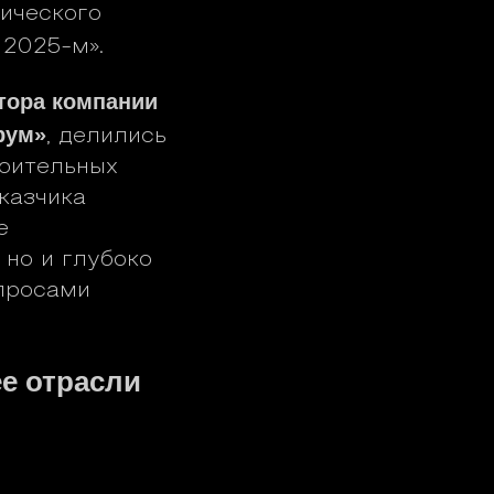
ического
 2025-м».
тора компании
рум»
, делились
оительных
казчика
е
 но и глубоко
просами
е отрасли