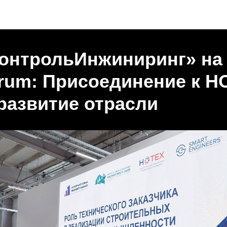
Новости
онтрольИнжиниринг» на
rum: Присоединение к Н
развитие отрасли