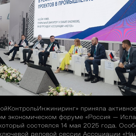
ойКонтрольИнжиниринг» приняла активное
м экономическом форуме «Россия — Исла
который состоялся 14 мая 2025 года. Осо
ключевой деловой сессии Ассоциации «На