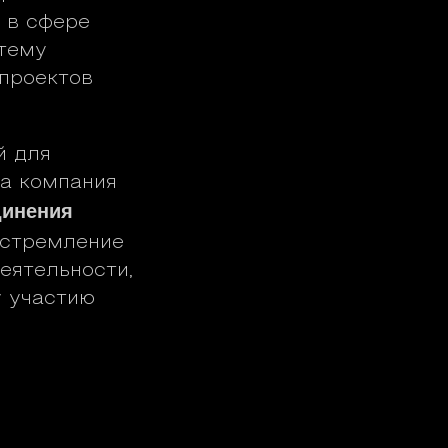
 в сфере
 тему
проектов
й для
ша компания
динения
 стремление
еятельности,
у участию