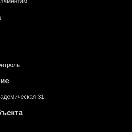
гламентам.
а
онтроль
ие
Академическая 31
ъекта