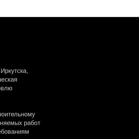
Иркутска,
ческая
овлю
роительному
лняемых работ
ребованиям