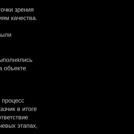
точки зрения
иям качества.
были
выполнялись
а объекте
 процесс
азчик в итоге
ответствие
чевых этапах,