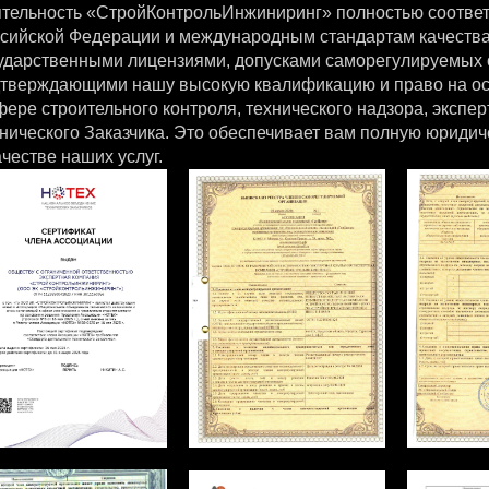
тельность «СтройКонтрольИнжиниринг» полностью соответ
сийской Федерации и международным стандартам качеств
ударственными лицензиями, допусками саморегулируемых 
тверждающими нашу высокую квалификацию и право на о
фере строительного контроля, технического надзора, эксп
нического Заказчика. Это обеспечивает вам полную юриди
ачестве наших услуг.