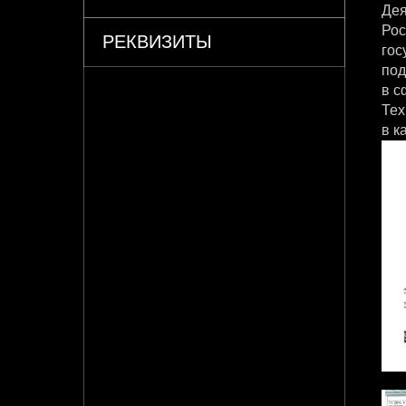
Дея
Рос
РЕКВИЗИТЫ
гос
под
в с
Тех
в к