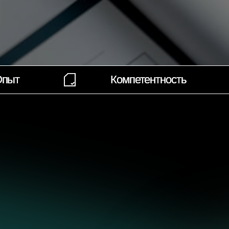
Компетентность
Компетентность