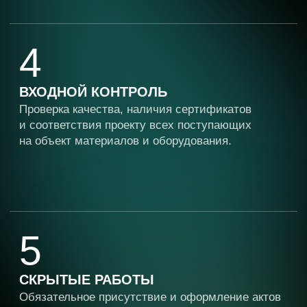
СТРОИТЕЛЬСТВА
Эффективное управление и координация
помогают избежать задержек, простоев
и срыва графика.
ОПТИМИЗАЦИЯ БЮДЖЕТА
ПРОЕКТА
Предотвращение перерасхода материалов,
необоснованных переделок и доплат
подрядчикам, что ведет к значительной
экономии средств.
ВЫЯВЛЕНИЕ И УСТРАНЕНИЕ
ДЕФЕКТОВ
Исключение возможности появления
скрытых дефектов, которые проявляются