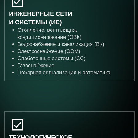
Мониторинг соблюдения календарного
графика производства работ.
Контроль объемов выполненных работ
и расходования средств, проверка актов
КС-2, КС-3.
ВЗАИМОДЕЙСТВИЕ
С ПОДРЯДЧИКАМИ
Координация деятельности всех подрядных
организаций на объекте.
Решение спорных вопросов, урегулирование
конфликтных ситуаций.
Порядок работы:
от начала работ
до их успешного