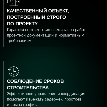
Профессиональное ведение, проверка
и комплектация полного пакета исполнительной
документации, необходимой для успешной
сдачи объекта.
Грамотная координация всех подрядчиков,
четкое целеполагание, оперативное решение
возникающих вопросов и урегулирование
спорных ситуаций.
Услуги, которые
мы оказываем
ТЕХНИЧЕСКИЙ ЗАКАЗЧИК