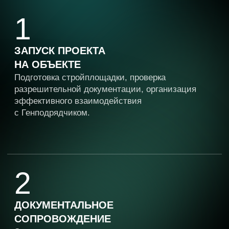
УПРАВЛЕНИЕ ИЗМЕНЕНИЯМИ
Оперативный анализ проектных решений,
согласование изменений с Заказчиком
и проектировщиками, контроль их внедрения
и документального оформления.
8
ОТЧЕТНОСТЬ
Регулярное предоставление Заказчику
подробных отчетов о ходе работ, выявленных
замечаниях, предпринятых мерах и прогнозе
завершения работ.