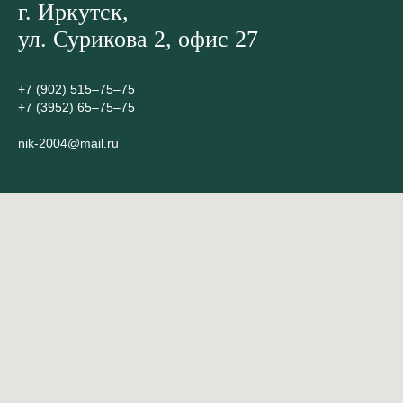
г. Иркутск,
ул. Сурикова 2, офис 27
+7 (902) 515‒75‒75
+7 (3952) 65‒75‒75
nik-2004@mail.ru