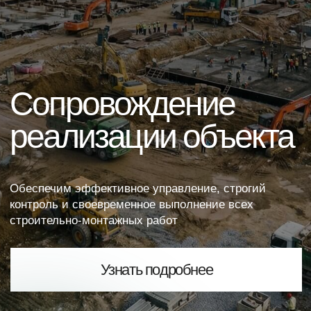
реализации объекта
Обеспечим эффективное управление, строгий
контроль и своевременное выполнение всех
строительно-монтажных работ
Узнать подробнее
Безопасность
Безопасность
Сопровождение
реализации объекта:
от котлована до кровли