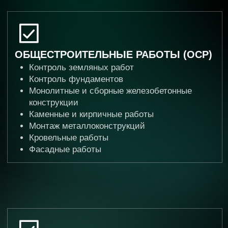
ОБОРУДОВАНИЕ (ТХ)
Контроль монтажа оборудования
Пусконаладочные работы
Передача оборудования в эксплуатацию
ОТДЕЛОЧНЫЕ РАБОТЫ
Контроль качества подготовки
поверхностей (штукатурка, шпатлевка,
стяжки), нанесения покрытий, монтажа
дверей, окон, напольных покрытий
(плитка, ламинат, паркет)
КОНТРОЛЬ СРОКОВ
И БЮДЖЕТА