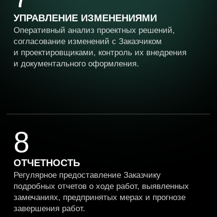
Преимущества
партнерства
со «СтройКонтроль
Инжиниринг»
Наши инженеры обладают глубокими знаниями
и практическим опытом во всех областях
строительства, что подтверждается
их постоянным присутствием на объектах.
Мы действуем исключительно в интересах
Заказчика, обеспечивая беспристрастный