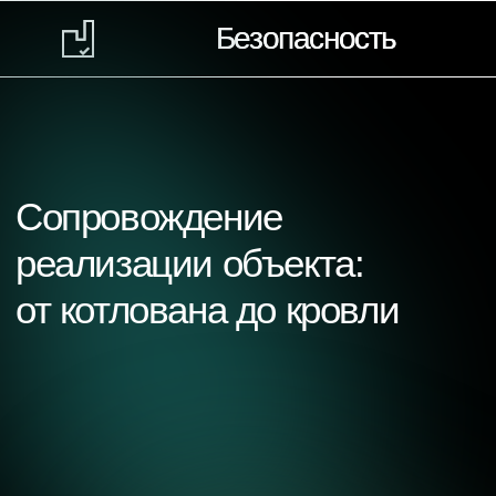
Этап реализации объекта — это кульминация всего
предшествующего планирования и проектирования.
Это время, когда проектные решения воплощаются
в жизнь, и крайне важно обеспечить эффективное
управление, строгий контроль качества
и соответствие заявленным параметрам. Именно
здесь закладывается основа будущего качества,
безопасности и долговечности здания или
сооружения. Любые недочеты на этом этапе могут
привести к серьезным проблемам: от нарушения
сроков и перерасхода бюджета до скрытых
дефектов, которые проявятся в процессе
эксплуатации.
«СтройКонтрольИнжиниринг» (СКИ) предлагает
комплексное сопровождение Заказчика на стадии