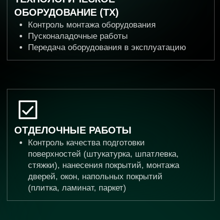
завершения
1
ЗАПУСК ПРОЕКТА
НА ОБЪЕКТЕ
Подготовка стройплощадки, проверка
разрешительной документации, организация
эффективного взаимодействия
с Генподрядчиком.
2
ДОКУМЕНТАЛЬНОЕ
СОПРОВОЖДЕНИЕ
Экспертиза договоров подряда, контроль
своевременного формирования и утверждения
рабочей документации, ведение общей
и специальной исполнительной документации.