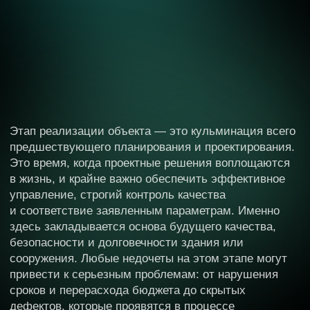
реализации объекта. Мы берем на себя весь спектр
функций Технического Заказчика и строительного
контроля, охватывая общестроительные работы,
монтаж инженерных систем и пусконаладку
технологического оборудования.
Детальный контроль
и управление на всех
стадиях строительства
ОБЩЕСТРОИТЕЛЬНЫЕ РАБОТЫ (ОСР)
Контроль земляных работ
Контроль фундаментов
Монолитные и сборные железобетонные
конструкции
Каменные и кирпичные работы
Монтаж металлоконструкций